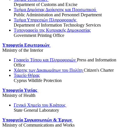
Department of Customs and Excise
Τμήμα Δημόσιας Διοίκησης και Προσωπικού
Public Administration and Personnel Department
Τμήμα Υπηρεσιών Πληροφορικής
Department of Information Technology Services
Τυπογραφείο της Κυπριακής Δημοκρατίας
Government Printing Office
Υπουργείο Εσωτερικών
Ministry of the Interior
Γραφείο Τύπου και Πληροφοριών
Press and Information
Office
Χάρτης των Δικαιωμάτων του Πολίτη
Citizen's Charter
Ταμείο Θήρας
Cyprus Wildlife Protection
Υπουργείο Υγείας
Ministry of Health
Γενικό Χημείο του Κράτους
State General Laboratory
Υπουργείο Συγκοινωνιών & Έργων
Ministry of Communications and Works