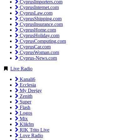
CyprusImporters.com
CyprusInternet.com
CyprusLaw.com
CyprusShipping.com
CyprusInsurance.com
CyprusHome.com
CyprusHoliday.com
CyprusComputing.com
CyprusCar.com
CyprusWoman.com
Cyprus-News.com
Live Radio
Kanali6
Ecclesia
My Deejay
Zenith
Super
Flash
Logos
Mix
Klikfm
RIK Trito Live
Love Radio