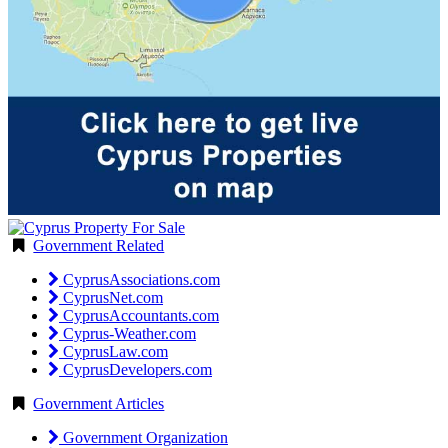
Government Related
CyprusAssociations.com
CyprusNet.com
CyprusAccountants.com
Cyprus-Weather.com
CyprusLaw.com
CyprusDevelopers.com
Government Articles
Government Organization