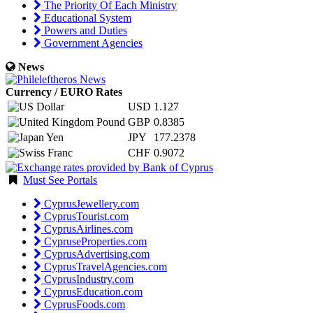
The Priority Of Each Ministry
Educational System
Powers and Duties
Government Agencies
News
Currency / EURO Rates
USD
1.127
GBP
0.8385
JPY
177.2378
CHF
0.9072
Must See Portals
CyprusJewellery.com
CyprusTourist.com
CyprusAirlines.com
CypruseProperties.com
CyprusAdvertising.com
CyprusTravelAgencies.com
CyprusIndustry.com
CyprusEducation.com
CyprusFoods.com